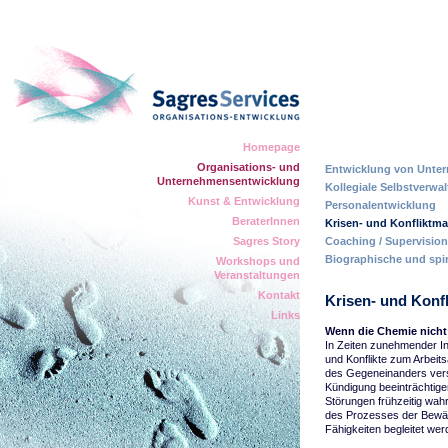
Homepage
Organisations- und
Entwicklung von Unter
Unternehmensentwicklung
Kollegiale Selbstverwa
Kunst & Entwicklung
Personalentwicklung
BeraterInnen
Krisen- und Konflikt
Sagres Story
Coaching / Supervision
Biographische und spir
Workshops und
Veranstaltungen
Kontakt
Krisen- und Kon
Links
Wenn die Chemie nicht
In Zeiten zunehmender I
und Konflikte zum Arbeits
des Gegeneinanders verst
Kündigung beeinträchtige
Störungen frühzeitig wa
des Prozesses der Bewäl
Fähigkeiten begleitet wer