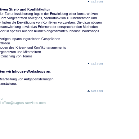
nach oben
iven Streit- und Konfliktkultur
der Zukunftssicherung liegt in der Entwicklung einer konstruktiven
r. Dem Vorgesetzten obliegt es, Vorbildfunktion zu übernehmen und
halten die Bewältigung von Konflikten vorzuleben. Die dazu nötigen
eitsentwicklung sowie das Erlernen der entsprechenden Methoden
 oder in speziell auf den Kunden abgestimmten Inhouse-Workshops.
ierigen, spannungsreichen Gesprächen
flikten
hoden des Krisen- und Konfliktmanagements
gesetzten und Mitarbeitern
. Coaching von Teams
nach oben
eten wir Inhouse-Workshops an
,
Bearbeitung von Aufgabenstellungen
anstaltung.
nach oben
sum
il
office@sagres-services.com