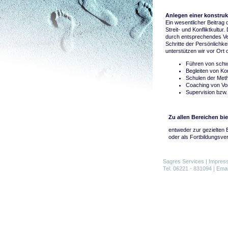
Anlegen einer konstrukt
Ein wesentlicher Beitrag 
Streit- und Konfliktkultu
durch entsprechendes Ver
Schritte der Persönlichk
unterstützen wir vor Ort
Führen von schw
Begleiten von Kon
Schulen der Met
Coaching von Vor
Supervision bzw
Zu allen Bereichen bi
entweder zur gezielten 
oder als Fortbildungsver
Sagres Services
|
Impres
Tel. 06221 - 831094 | Ema