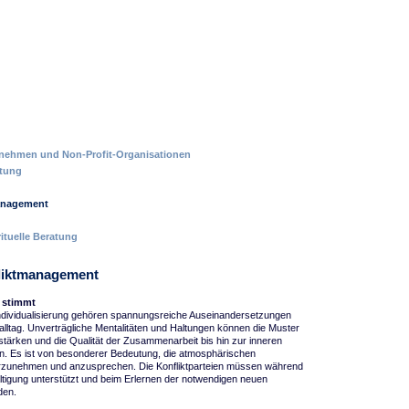
nehmen und Non-Profit-Organisationen
ltung
management
ituelle Beratung
fliktmanagement
 stimmt
ndividualisierung gehören spannungsreiche Auseinandersetzungen
alltag. Unverträgliche Mentalitäten und Haltungen können die Muster
ärken und die Qualität der Zusammenarbeit bis hin zur inneren
n. Es ist von besonderer Bedeutung, die atmosphärischen
hrzunehmen und anzusprechen. Die Konfliktparteien müssen während
tigung unterstützt und beim Erlernen der notwendigen neuen
den.