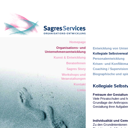
Homepage
Organisations- und
Entwicklung von Unter
Unternehmensentwicklung
Kollegiale Selbstverwa
Kunst & Entwicklung
Personalentwicklung
BeraterInnen
Krisen- und Konflikt
Sagres Story
Coaching / Supervision
Biographische und spir
Workshops und
Veranstaltungen
Kontakt
Kollegiale Selbst
Links
Freiraum der Gestaltu
Viele Privatschulen und h
Grundlage der Anthroposo
Gestaltung ihrer Aufgabe
Individualität und Gem
Zu den Grundintentionen 