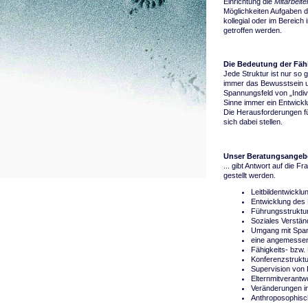
Einrichtung die
Mitarbeite
Möglichkeiten Aufgaben d
kollegial oder im Bereich
getroffen werden.
Die Bedeutung der Fäh
Jede Struktur ist nur so 
immer das Bewusstsein un
Spannungsfeld von „Indiv
Sinne immer ein Entwicklu
Die Herausforderungen f
sich dabei stellen.
Unser Beratungsangebot
... gibt Antwort auf die F
gestellt werden.
Leitbildentwicklu
Entwicklung des
Führungsstruktu
Soziales Verstän
Umgang mit Span
eine angemessene
Fähigkeits- bzw. 
Konferenzstruktu
Supervision von
Elternmitverantw
Veränderungen in
Anthroposophisch