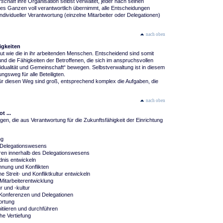
rschaft
ihre Organisation selbst verwaltet, jeder nach seinen
es Ganzen voll verantwortlich übernimmt, alle Entscheidungen
 individueller Verantwortung (einzelne Mitarbeiter oder Delegationen)
nach oben
igkeiten
gut wie die in ihr arbeitenden Menschen. Entscheidend sind somit
d die Fähigkeiten der Betroffenen, die sich im anspruchsvollen
idualität und Gemeinschaft“ bewegen. Selbstverwaltung ist in diesem
ngsweg für alle Beteiligten.
ür diesen Weg sind groß, entsprechend komplex die Aufgaben, die
nach oben
 ...
ragen, die aus Verantwortung für die Zukunftsfähigkeit der Einrichtung
ng
 Delegationswesens
ren innerhalb des Delegationswesens
dnis entwickeln
nung und Konflikten
 Streit- und Konfliktkultur entwickeln
Mitarbeiterentwicklung
r und -kultur
 Konferenzen und Delegationen
ortung
itiieren und durchführen
e Vertiefung