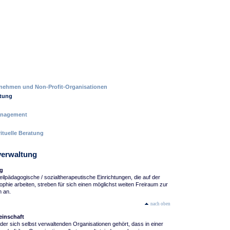
nehmen und Non-Profit-Organisationen
ltung
management
ituelle Beratung
verwaltung
ng
eilpädagogische / sozialtherapeutische Einrichtungen, die auf der
phie arbeiten, streben für sich einen möglichst weiten Freiraum zur
n an.
nach oben
einschaft
der sich selbst verwaltenden Organisationen gehört, dass in einer