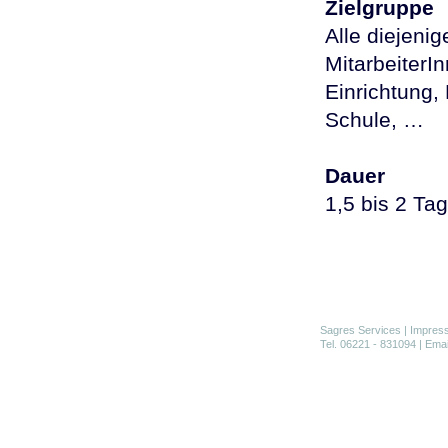
Zielgruppe
Alle diejeni
MitarbeiterI
Einrichtung,
Schule, …
Dauer
1,5 bis 2 Ta
Sagres Services
|
Impres
Tel. 06221 - 831094 | Ema