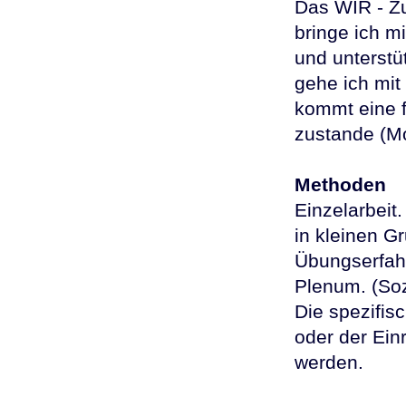
Das WIR - Z
bringe ich m
und unterst
gehe ich mit
kommt eine 
zustande (Mo
Methoden
Einzelarbeit
in kleinen G
Übungserfah
Plenum. (Soz
Die spezifis
oder der Ein
werden.