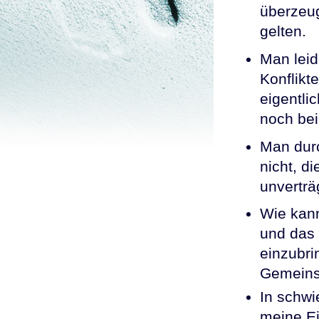
überzeug
gelten.
Man lei
Konflikt
eigentli
noch be
Man durc
nicht, d
unverträ
Wie kann
und das 
einzubri
Gemeins
In schwi
meine Ei