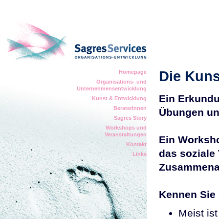
Die Kuns
Homepage
Organisations- und
Unternehmensentwicklung
Ein Erkundu
Kunst & Entwicklung
BeraterInnen
Übungen un
Sagres Story
Workshops und
Veranstaltungen
Ein Worksho
Kontakt
das soziale 
Links
Zusammenar
Kennen Sie
Meist is