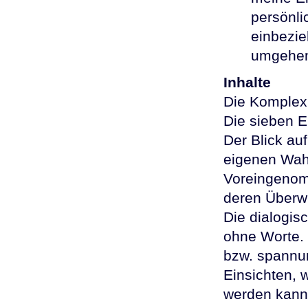
persönl
einbezie
umgehe
Inhalte
Die Komplex
Die sieben 
Der Blick auf
eigenen Wa
Voreingenomm
deren Überw
Die dialogis
ohne Worte.
bzw. spannu
Einsichten, w
werden kann